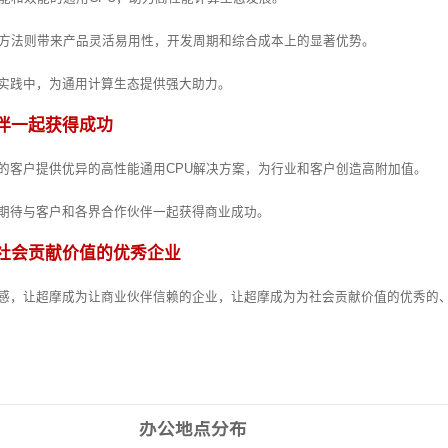
。目前在北京、上海、成都等多地设有研发中心。
履历，公司超过70%的员工拥有硕士以上学历，平均从
片设计经验，以及先进工艺下的高性能芯片全流程设计
合作伙伴一起获得成功，并最终成为受业界信赖和尊敬的
高性能通用
计算生态发展
设计方法，打造兼具高性能和效能的通用CPU，助力高
而领先的Chiplet设计方法则带来产品灵活易用性